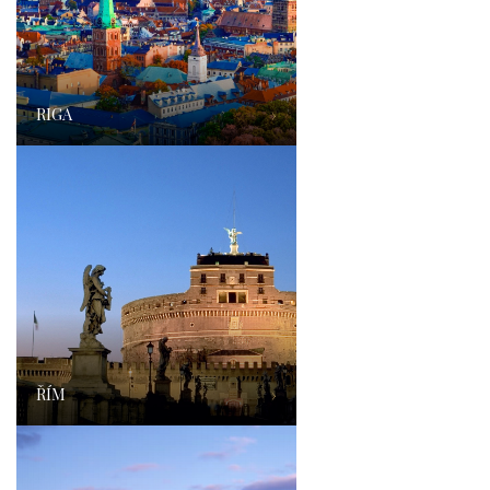
RIGA
›
ŘÍM
›