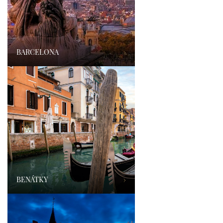
BARCELONA
›
BENÁTKY
›