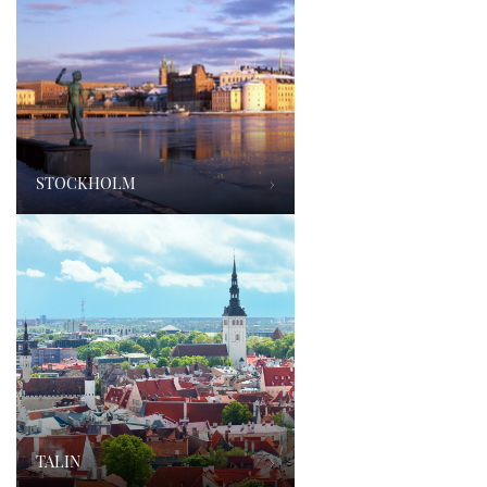
STOCKHOLM
›
TALIN
›