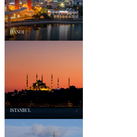
HANOI
›
ISTANBUL
›