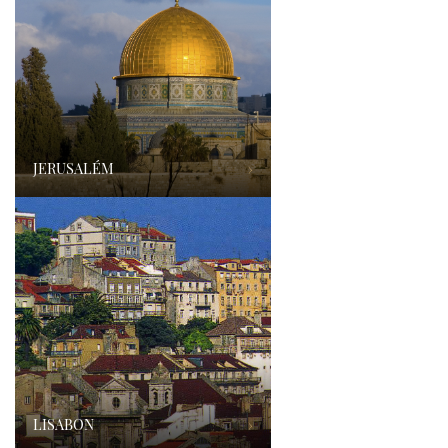
JERUSALÉM
›
LISABON
›