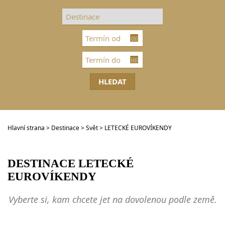
DESTINACE
GOLFOVÁ DOVOLENÁ
SKUPINOVÉ ZÁJEZDY
INFO
VIP SLUŽBY
KONTAKT
Hlavní strana
>
Destinace
>
Svět
> LETECKÉ EUROVÍKENDY
DESTINACE
LETECKÉ
EUROVÍKENDY
Vyberte si, kam chcete jet na dovolenou podle země.