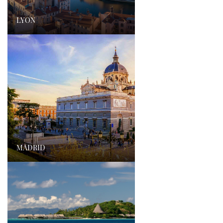
LYON
›
MADRID
›