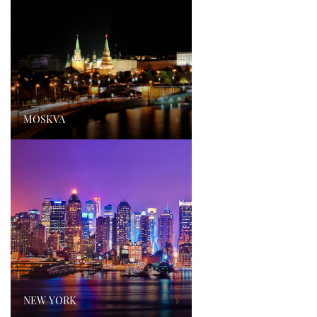
MOSKVA
›
NEW YORK
›