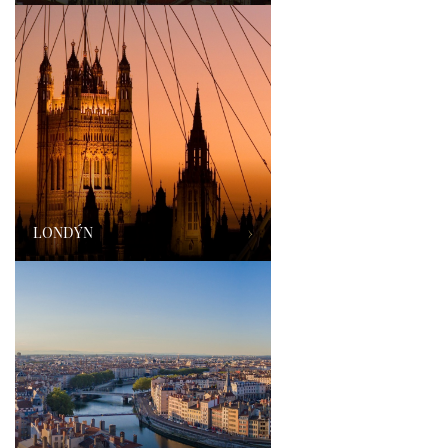
LONDÝN
›