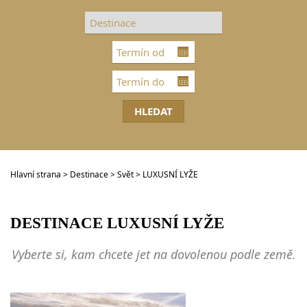
DESTINACE
GOLFOVÁ DOVOLENÁ
SKUPINOVÉ ZÁJEZDY
INFO
VIP SLUŽBY
KONTAKT
Hlavní strana
>
Destinace
>
Svět
> LUXUSNÍ LYŽE
DESTINACE
LUXUSNÍ LYŽE
Vyberte si, kam chcete jet na dovolenou podle země.