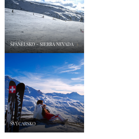
ŠPANĚLSKO - SIERRA NEVADA
›
ŠVÝCARSKO
›