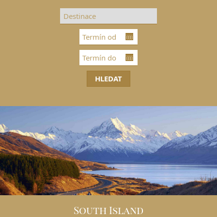
DESTINACE
GOLFOVÁ DOVOLENÁ
SKUPINOVÉ ZÁJEZDY
INFO
VIP SLUŽBY
KONTAKT
South Island