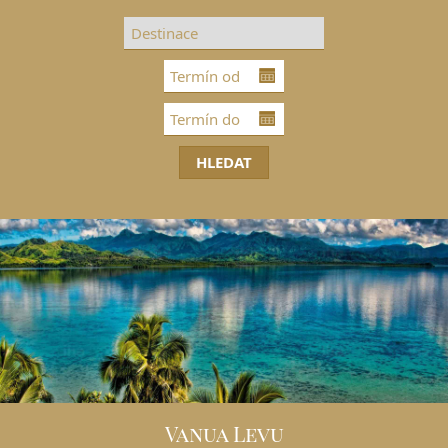
DESTINACE
GOLFOVÁ DOVOLENÁ
SKUPINOVÉ ZÁJEZDY
INFO
VIP SLUŽBY
KONTAKT
Vanua Levu