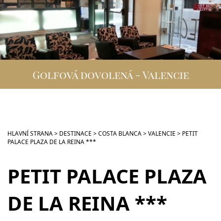
DESTINACE
GOLFOVÁ DOVOLENÁ
SKUPINOVÉ ZÁJEZDY
Golfová dovolená - Valencie
INFO
VIP SLUŽBY
KONTAKT
HLAVNÍ STRANA
>
DESTINACE
>
COSTA BLANCA
>
VALENCIE
>
PETIT
PALACE PLAZA DE LA REINA ***
PETIT PALACE PLAZA
DE LA REINA ***