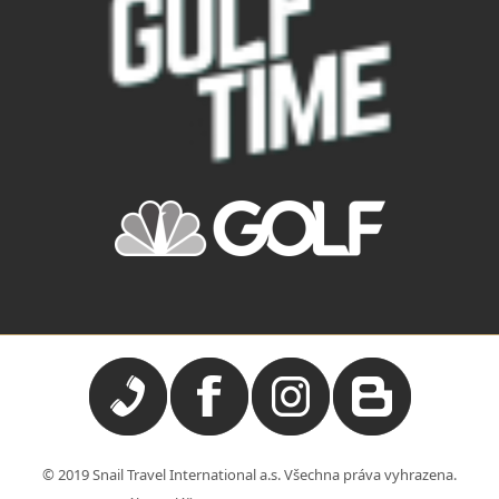
© 2019 Snail Travel International a.s. Všechna práva vyhrazena.