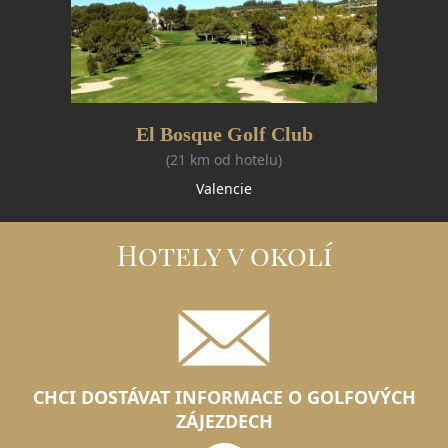
El Bosque Golf Club
(21 km od hotelu)
Valencie
Hotely v okolí
CHCI DOSTÁVAT INFORMACE O GOLFOVÝCH
ZÁJEZDECH