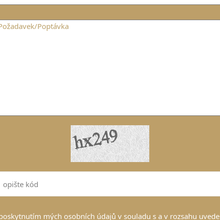
poskytnutím mých osobních údajů v souladu s a v rozsahu uvede