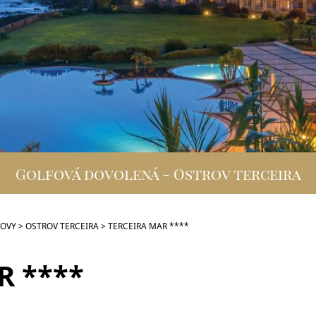
Golfová dovolená - Ostrov terceira
ROVY
>
OSTROV TERCEIRA
>
TERCEIRA MAR ****
R ****