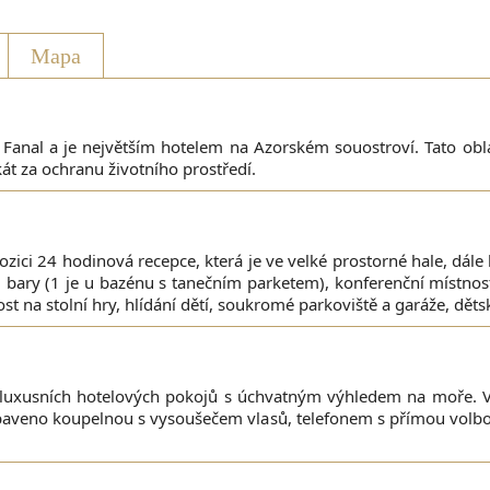
Mapa
 Fanal a je největším hotelem na Azorském souostroví. Tato oblas
át za ochranu životního prostředí.
zici 24 hodinová recepce, která je ve velké prostorné hale, dále 
bary (1 je u bazénu s tanečním parketem), konferenční místnos
nost na stolní hry, hlídání dětí, soukromé parkoviště a garáže, dět
 luxusních hotelových pokojů s úchvatným výhledem na moře. 
vybaveno koupelnou s vysoušečem vlasů, telefonem s přímou volbou