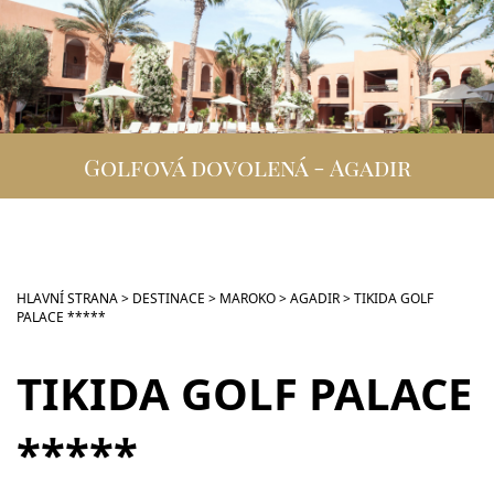
DESTINACE
GOLFOVÁ DOVOLENÁ
SKUPINOVÉ ZÁJEZDY
Golfová dovolená - Agadir
INFO
VIP SLUŽBY
KONTAKT
HLAVNÍ STRANA
>
DESTINACE
>
MAROKO
>
AGADIR
>
TIKIDA GOLF
PALACE *****
TIKIDA GOLF PALACE
*****