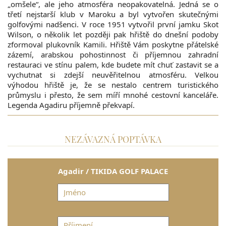
„omšele“, ale jeho atmosféra neopakovatelná. Jedná se o
třetí nejstarší klub v Maroku a byl vytvořen skutečnými
golfovými nadšenci. V roce 1951 vytvořil první jamku Skot
Wilson, o několik let později pak hřiště do dnešní podoby
zformoval plukovník Kamili. Hřiště Vám poskytne přátelské
zázemí, arabskou pohostinnost či příjemnou zahradní
restauraci ve stínu palem, kde budete mít chuť zastavit se a
vychutnat si zdejší neuvěřitelnou atmosféru. Velkou
výhodou hřiště je, že se nestalo centrem turistického
průmyslu i přesto, že sem míří mnohé cestovní kanceláře.
Legenda Agadiru příjemně překvapí.
NEZÁVAZNÁ POPTÁVKA
Agadir / TIKIDA GOLF PALACE