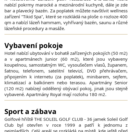
nabízí pokrmy marocké a mezinárodní kuchyně, dále je zde
bar a plavecký bazén. Za poplatek můžete navštívit wellness
zařízení "Tikid Spa", které se rozkládá na ploše o rozloze 400
qm a nabízí lázeň hammam, vyhřívaný bazén, saunu a různé
lázeňské procedury a masáže.
Vybavení pokoje
Hotel nabízí ubytování v bohatě zařízených pokojích (50 m2)
a v apartmánech Junior (60 m2), které jsou vybaveny
koupelnou, samostatným WC, vysoušečem vlasů, županem,
šatnou, telefonem, satelitní televizí, DVD přehrávačem,
připojením k internetu (za poplatek), minibarem, sejfem,
klimatizací a balkónem nebo terasou. Apartmány Senior
(120 m2) nabízejí oddělený obývací pokoj, jinak jsou stejně
vybavené. Apartmány Royal mají rozlohu 180 m2.
Sport a zábava
Golfové hřiště THE SOLEIL GOLF CLUB - 36 jamek Soleil Golf
Club byl otevřen v roce 1999 a patří k jednomu z
nejmladších. Celý areál se rozkládá na místě, kde ještě před