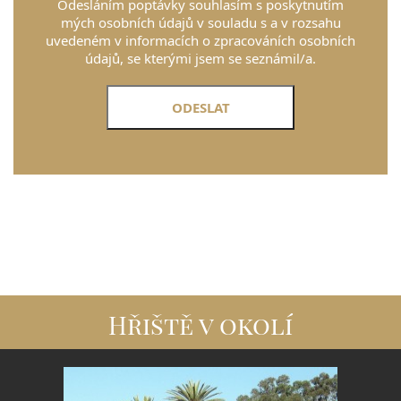
Odesláním poptávky souhlasím s poskytnutím
mých osobních údajů v souladu s a v rozsahu
uvedeném v informacích o zpracováních osobních
údajů, se kterými jsem se seznámil/a.
Hřiště v okolí