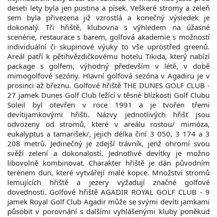
deseti lety byla jen pustina a písek. Veškeré stromy a zeleň
sem byla přivezena již vzrostlá a konečný výsledek je
dokonalý. Tři hřiště, klubovna s výhledem na úžasné
scenérie, restaurace s barem, golfová akademie s možností
individuální či skupinové výuky to vše uprostřed greenů.
Areál patří k pětihvězdičkovému hotelu Tikida, který nabízí
package s golfem, výhodný především v létě, v době
mimogolfové sezóny. Hlavní golfová sezóna v Agadiru je v
prosinci až březnu. Golfové hřiště THE DUNES GOLF CLUB -
27 jamek Dunes Golf Club ležící v těsné blízkosti Golf Clubu
Soleil byl otevřen v roce 1991 a je tvořen třemi
devítijamkovými hřišti. Názvy jednotlivých hřišť jsou
odvozeny od stromů, které v areálu rostou/ mimóza,
eukalyptus a tamarišek/, jejich délka činí 3 050, 3 174 a 3
208 metrů. Jedinečný je zdejší trávník, jenž ohromí svou
svěží zelení a dokonalostí. Jednotlivé devítky je možno
libovolně kombinovat. Charakter hřiště je dán původním
terénem dun, které vytvářejí malé kopce. Množství stromů
lemujících hřiště a jezery vyžadují značné golfové
dovednosti. Golfové hřiště AGADIR ROYAL GOLF CLUB - 9
jamek Royal Golf Club Agadir může se svými devíti jamkami
působit v porovnání s dalšími vyhlášenými kluby poněkud