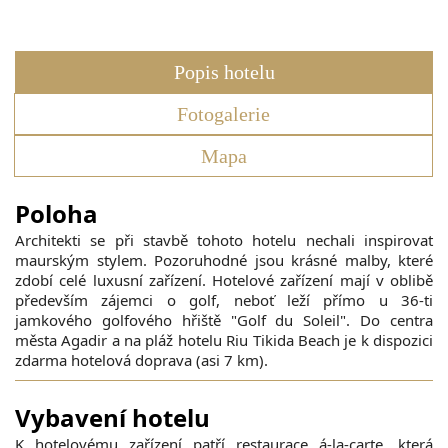
Popis hotelu
Fotogalerie
Mapa
Poloha
Architekti se při stavbě tohoto hotelu nechali inspirovat
maurským stylem. Pozoruhodné jsou krásné malby, které
zdobí celé luxusní zařízení. Hotelové zařízení mají v oblibě
především zájemci o golf, neboť leží přímo u 36-ti
jamkového golfového hřiště "Golf du Soleil". Do centra
města Agadir a na pláž hotelu Riu Tikida Beach je k dispozici
zdarma hotelová doprava (asi 7 km).
Vybavení hotelu
K hotelovému zařízení patří restaurace á-la-carte, která