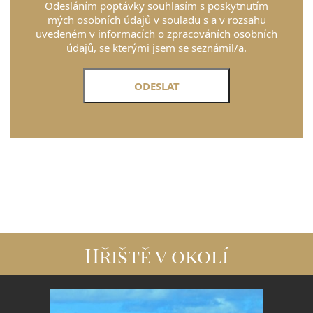
Odesláním poptávky souhlasím s poskytnutím
mých osobních údajů v souladu s a v rozsahu
uvedeném v informacích o zpracováních osobních
údajů, se kterými jsem se seznámil/a.
Hřiště v okolí