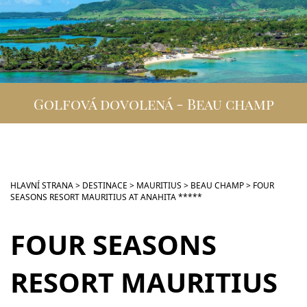
DESTINACE
GOLFOVÁ DOVOLENÁ
SKUPINOVÉ ZÁJEZDY
Golfová dovolená - Beau champ
INFO
VIP SLUŽBY
KONTAKT
HLAVNÍ STRANA
>
DESTINACE
>
MAURITIUS
>
BEAU CHAMP
>
FOUR
SEASONS RESORT MAURITIUS AT ANAHITA *****
FOUR SEASONS
RESORT MAURITIUS