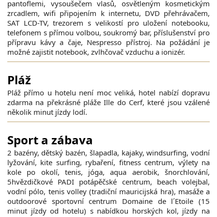
pantoflemi, vysoušečem vlasů, osvětleným kosmetickým
zrcadlem, wifi připojením k internetu, DVD přehrávačem,
SAT LCD-TV, trezorem s velikostí pro uložení notebooku,
telefonem s přímou volbou, soukromý bar, příslušenství pro
přípravu kávy a čaje, Nespresso přístroj. Na požádání je
možné zajistit notebook, zvlhčovač vzduchu a ionizér.
Pláž
Pláž přímo u hotelu není moc veliká, hotel nabízí dopravu
zdarma na překrásné pláže Ille do Cerf, které jsou vzálené
několik minut jízdy lodí.
Sport a zábava
2 bazény, dětský bazén, šlapadla, kajaky, windsurfing, vodní
lyžování, kite surfing, rybaření, fitness centrum, výlety na
kole po okolí, tenis, jóga, aqua aerobik, šnorchlování,
5hvězdičkové PADI potápěčské centrum, beach volejbal,
vodní pólo, tenis volley (tradiční mauricijská hra), masáže a
outdoorové sportovní centrum Domaine de l´Etoile (15
minut jízdy od hotelu) s nabídkou horských kol, jízdy na