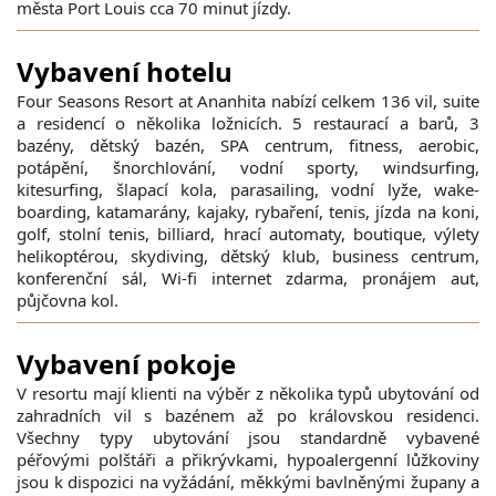
města Port Louis cca 70 minut jízdy.
Vybavení hotelu
Four Seasons Resort at Ananhita nabízí celkem 136 vil, suite
a residencí o několika ložnicích. 5 restaurací a barů, 3
bazény, dětský bazén, SPA centrum, fitness, aerobic,
potápění, šnorchlování, vodní sporty, windsurfing,
kitesurfing, šlapací kola, parasailing, vodní lyže, wake-
boarding, katamarány, kajaky, rybaření, tenis, jízda na koni,
golf, stolní tenis, billiard, hrací automaty, boutique, výlety
helikoptérou, skydiving, dětský klub, business centrum,
konferenční sál, Wi-fi internet zdarma, pronájem aut,
půjčovna kol.
Vybavení pokoje
V resortu mají klienti na výběr z několika typů ubytování od
zahradních vil s bazénem až po královskou residenci.
Všechny typy ubytování jsou standardně vybavené
péřovými polštáři a přikrývkami, hypoalergenní lůžkoviny
jsou k dispozici na vyžádání, měkkými bavlněnými župany a