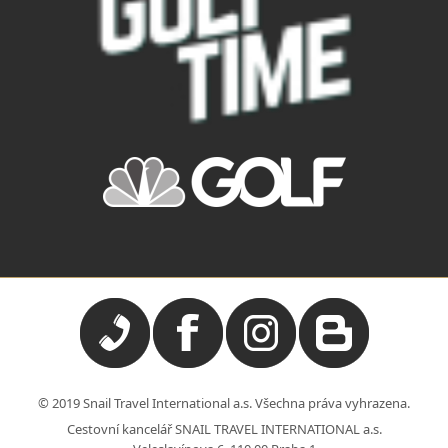
© 2019 Snail Travel International a.s. Všechna práva vyhrazena.
Cestovní kancelář SNAIL TRAVEL INTERNATIONAL a.s.