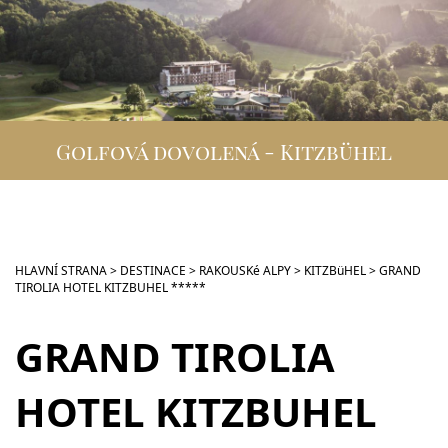
DESTINACE
GOLFOVÁ DOVOLENÁ
SKUPINOVÉ ZÁJEZDY
Golfová dovolená - Kitzbühel
INFO
VIP SLUŽBY
KONTAKT
HLAVNÍ STRANA
>
DESTINACE
>
RAKOUSKé ALPY
>
KITZBüHEL
>
GRAND
TIROLIA HOTEL KITZBUHEL *****
GRAND TIROLIA
HOTEL KITZBUHEL