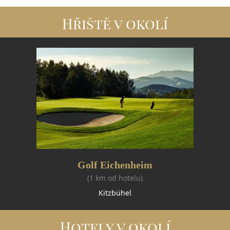
Hřiště v okolí
Golf Eichenheim
(1 km od hotelu)
Kitzbühel
Hotely v okolí