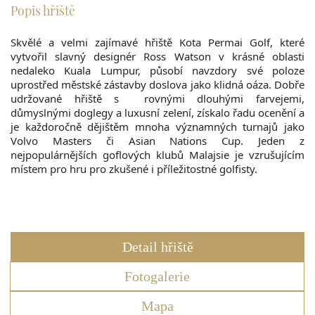
Popis hřiště
Skvělé a velmi zajímavé hřiště Kota Permai Golf, které
vytvořil slavný designér Ross Watson v krásné oblasti
nedaleko Kuala Lumpur, působí navzdory své poloze
uprostřed městské zástavby doslova jako klidná oáza. Dobře
udržované hřiště s rovnými dlouhými farvejemi,
důmyslnými doglegy a luxusní zelení, získalo řadu ocenění a
je každoročně dějištěm mnoha významných turnajů jako
Volvo Masters či Asian Nations Cup. Jeden z
nejpopulárnějších goflových klubů Malajsie je vzrušujícím
místem pro hru pro zkušené i příležitostné golfisty.
Detail hřiště
Fotogalerie
Mapa