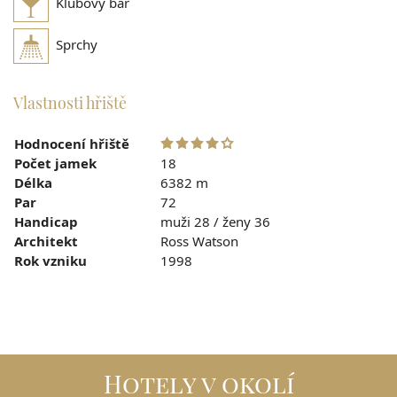
Klubový bar
Sprchy
Vlastnosti hřiště
Hodnocení hřiště
Počet jamek
18
Délka
6382 m
Par
72
Handicap
muži 28 / ženy 36
Architekt
Ross Watson
Rok vzniku
1998
Hotely v okolí