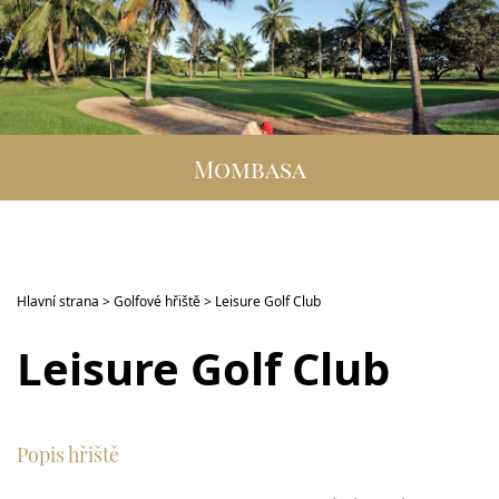
DESTINACE
GOLFOVÁ DOVOLENÁ
SKUPINOVÉ ZÁJEZDY
Mombasa
INFO
VIP SLUŽBY
KONTAKT
Hlavní strana
>
Golfové hřiště
> Leisure Golf Club
Leisure Golf Club
Popis hřiště