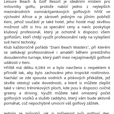
Leisure Beach & Golf Resort je ideálním místem pro
milovníky golfu, protože nabízí jedno z nejlepších
mezinárodních osmnáctijamkových golfových hřišť ve
východní Africe a je zároveň
jediným na jižním pobřeží
Keni, jehož součástí je také hotel. Jeho hosté mají skvělou
možnost užít si hru za speciální ceny a navíc poskytuje
klubový profesionál, který je ochotně k dispozici všem
golfistům, kteří chtějí využít profesionální rady na vylepšení
své herní techniky.
Klub každoročně pořádá "Diani Beach Masters", při kterém
se setkávají
profesionálové i amatéři během prestižního
dvoudenního turnaje, který patří mezi
nejzajímavější golfové
události v Keni.
Hřiště má délku 6,084 m a bylo
navrženo s respektem k
přírodě tak, aby bylo zachováno jeho tropické rostlinstvo.
N
achází se zde spousta vodních a pískových překážek, jež
skvěle otestují vaše dovednosti, a které si
můžete zlepšit
také v rámci tréninkových ploch, kde jsou k dispozici cvičné
greeny a driving. Využít můžete také
omezený počet
golfových vozíků a služeb caddyho, který vám bude aktivně
pomáhat, což nepochybně umocní váš golfový zážitek.
Jedním ze způsobů, jak si zpříjemnit svůj golfový den,