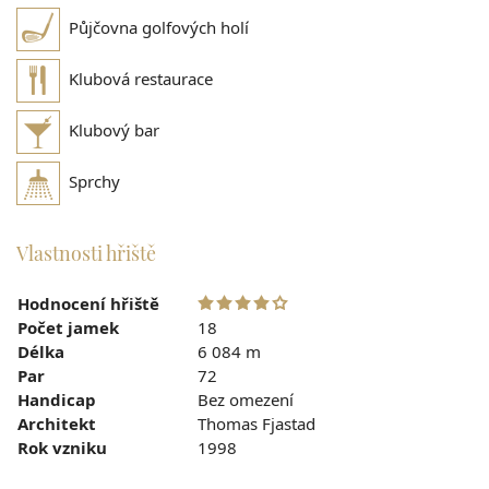
Půjčovna golfových holí
Klubová restaurace
Klubový bar
Sprchy
Vlastnosti hřiště
Hodnocení hřiště
Počet jamek
18
Délka
6 084 m
Par
72
Handicap
Bez omezení
Architekt
Thomas Fjastad
Rok vzniku
1998