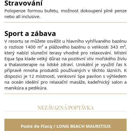
Stravování
Polopenze formou bufetu, možnost dokoupení plné penze
nebo all inclusive.
Sport a zábava
V resortu se můžete osvěžit u hlavního vyhřívaného bazénu
o rozloze 1400 m² a plážového bazénu o velikosti 343 m²,
který nabízí sluneční terasy vhodné pro relaxování. Místní
Equa Spa klade velký důraz na pozitivní vliv mořského živlu
a thalasoterapie na lidské zdraví. Unikátní je využití řas k
přípravě mnoha produktů používaných v těchto lázních. K
dispozici je 12 místností, venkovní Spa pavilon s výhledem
na oceán ideální pro relaxační masáže, kadeřnický salon a
manikúra a pedikúra.
NEZÁVAZNÁ POPTÁVKA
Poste de Flacq / LONG BEACH MAURITIUS