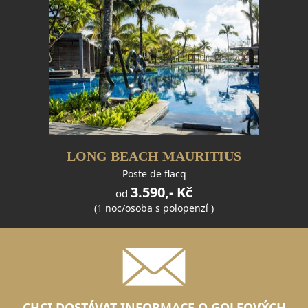
LONG BEACH MAURITIUS
Poste de flacq
3.590,- Kč
od
(1 noc/osoba s polopenzí )
CHCI DOSTÁVAT INFORMACE O GOLFOVÝCH