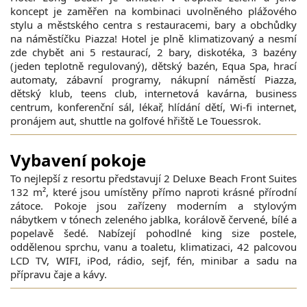
koncept je zaměřen na kombinaci uvolněného plážového
stylu a městského centra s restauracemi, bary a obchůdky
na náměstíčku Piazza! Hotel je plně klimatizovaný a nesmí
zde chybět ani 5 restaurací, 2 bary, diskotéka, 3 bazény
(jeden teplotně regulovaný), dětský bazén, Equa Spa, hrací
automaty, zábavní programy, nákupní náměstí Piazza,
dětský klub, teens club, internetová kavárna, business
centrum, konferenční sál, lékař, hlídání dětí, Wi-fi internet,
pronájem aut, shuttle na golfové hřiště Le Touessrok.
Vybavení pokoje
To nejlepší z resortu představují 2 Deluxe Beach Front Suites
132 m², které jsou umístěny přímo naproti krásné přírodní
zátoce. Pokoje jsou zařízeny moderním a stylovým
nábytkem v tónech zeleného jablka, korálově červené, bílé a
popelavě šedé. Nabízejí pohodlné king size postele,
oddělenou sprchu, vanu a toaletu, klimatizaci, 42 palcovou
LCD TV, WIFI, iPod, rádio, sejf, fén, minibar a sadu na
přípravu čaje a kávy.