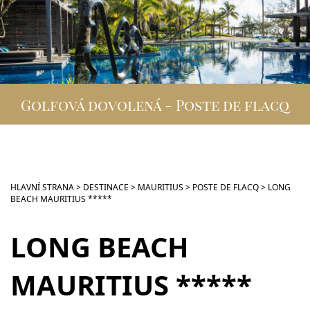
DESTINACE
GOLFOVÁ DOVOLENÁ
SKUPINOVÉ ZÁJEZDY
Golfová dovolená - Poste de flacq
INFO
VIP SLUŽBY
KONTAKT
HLAVNÍ STRANA
>
DESTINACE
>
MAURITIUS
>
POSTE DE FLACQ
>
LONG
BEACH MAURITIUS *****
LONG BEACH
MAURITIUS *****