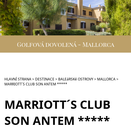
DESTINACE
GOLFOVÁ DOVOLENÁ
SKUPINOVÉ ZÁJEZDY
Golfová dovolená - Mallorca
INFO
VIP SLUŽBY
KONTAKT
HLAVNÍ STRANA
>
DESTINACE
>
BALEáRSKé OSTROVY
>
MALLORCA
>
MARRIOTT´S CLUB SON ANTEM *****
MARRIOTT´S CLUB
SON ANTEM *****