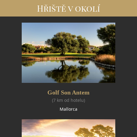
Hřiště v okolí
Golf Son Antem
(7 km od hotelu)
Mallorca