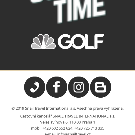
© 2019 Snail Travel International a.s. Všechna práva vyhrazena.
Cestovní kancelář SNAIL TRAVEL INTERNATIONAL a.s.
Veleslavínova 6, 110 00 Praha 1
mob.:
+420 602 552 624
,
+420 725 713 335
e-mail:
info@snailtravel.cz