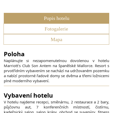
Popis hotelu
Fotogalerie
Mapa
Poloha
Naplánujte si nezapomenutelnou dovolenou v hotelu
Marriott's Club Son Antem na španělské Mallorce. Resort s
prvotřídním vybavením se nachází na udržovaném pozemku
a nabízí prostorné řadové domy se dvěma a třemi ložnicemi
plné moderního vybavení.
Vybavení hotelu
​V hotelu najdeme recepci, směnárnu, 2 restaurace a 2 bary,
půjčovnu aut, 7 konferenčních místností, čistírnu,
kadeřnický salon, salon krásy, obchod se suvenýry, fitness