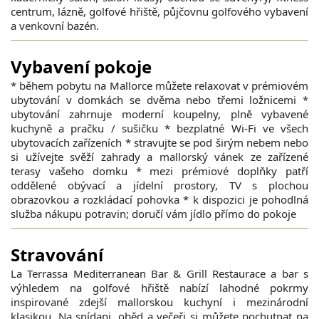
centrum, lázně, golfové hřiště, půjčovnu golfového vybavení
a venkovní bazén.
Vybavení pokoje
* během pobytu na Mallorce můžete relaxovat v prémiovém
ubytování v domkách se dvěma nebo třemi ložnicemi *
ubytování zahrnuje moderní koupelny, plně vybavené
kuchyně a pračku / sušičku * bezplatné Wi-Fi ve všech
ubytovacích zařízeních * stravujte se pod širým nebem nebo
si užívejte svěží zahrady a mallorský vánek ze zařízené
terasy vašeho domku * mezi prémiové doplňky patří
oddělené obývací a jídelní prostory, TV s plochou
obrazovkou a rozkládací pohovka * k dispozici je pohodlná
služba nákupu potravin; doručí vám jídlo přímo do pokoje
Stravování
La Terrassa Mediterranean Bar & Grill Restaurace a bar s
výhledem na golfové hřiště nabízí lahodné pokrmy
inspirované zdejší mallorskou kuchyní i mezinárodní
klasikou. Na snídani, oběd a večeři si můžete pochutnat na