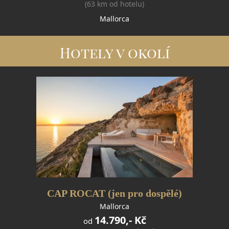
(63 km od hotelu)
Mallorca
Hotely v okolí
CAP ROCAT (jen pro dospělé)
Mallorca
14.790,- Kč
od