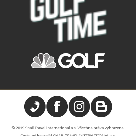
© 2019 Snail Travel International a.s. Všechna práva vyhrazena.
Cestovní kancelář SNAIL TRAVEL INTERNATIONAL a.s.