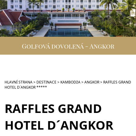
DESTINACE
GOLFOVÁ DOVOLENÁ
SKUPINOVÉ ZÁJEZDY
Golfová dovolená - Angkor
INFO
VIP SLUŽBY
KONTAKT
HLAVNÍ STRANA
>
DESTINACE
>
KAMBODžA
>
ANGKOR
>
RAFFLES GRAND
HOTEL D´ANGKOR *****
RAFFLES GRAND
HOTEL D´ANGKOR