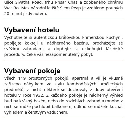
ulice Sivatha Road, trhu Phsar Chas a zdobeného chrámu
Wat Bo. Mezinárodní letiště Siem Reap je vzdáleno pouhých
20 minut jízdy autem.
Vybavení hotelu
Vychutnejte si autentickou královskou khmerskou kuchyni,
popíjejte koktejl u nádherného bazénu, procházejte se
svěžími zahradami a dopřejte si uklidňující lázeňské
procedury. Čeká vás nezapomenutelný pobyt.
Vybavení pokoje
Všech 119 prostorných pokojů, apartmá a vil je vkusně
zařízeno nábytkem ve stylu kambodžských uměleckých
předmětů, z nichž některé se dochovaly z doby otevření
hotelu v roce 1932. Z každého pokoje je nádherný výhled
buď na krásný bazén, nebo do rozlehlých zahrad a mnoho z
nich se může pochlubit balkonem, odkud se můžete kochat
výhledem a čerstvým vzduchem.