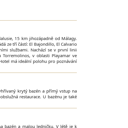
alusie, 15 km jihozápadně od Málagy.
ze tří částí: El Bajondillo, El Calvario
ími službami. Nachází se v první linii
 Torremolinos, v oblasti Playamar ve
 Hotel má ideální polohu pro poznávání
vyhřívaný krytý bazén a přímý vstup na
oobslužná restaurace. U bazénu je také
a bazén a malou ledničku. V létě je k