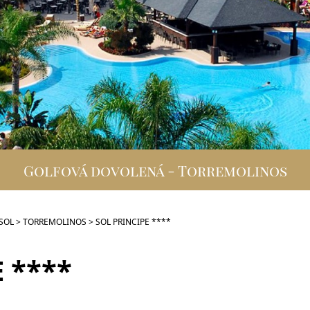
Golfová dovolená - Torremolinos
 SOL
>
TORREMOLINOS
>
SOL PRINCIPE ****
 ****