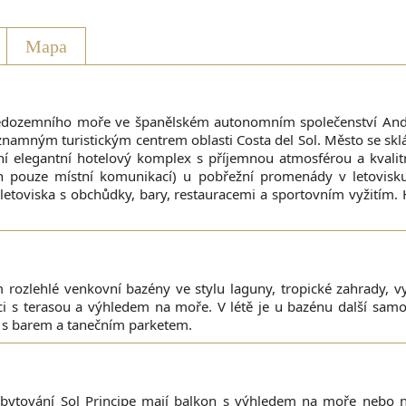
Mapa
ředozemního moře ve španělském autonomním společenství And
namným turistickým centrem oblasti Costa del Sol. Město se skládá 
ní elegantní hotelový komplex s příjemnou atmosférou a kvalitn
en pouze místní komunikací) u pobřežní promenády v letovisku
letoviska s obchůdky, bary, restauracemi a sportovním vyžitím.
 rozlehlé venkovní bazény ve stylu laguny, tropické zahrady, 
aci s terasou a výhledem na moře. V létě je u bazénu další sam
ny s barem a tanečním parketem.
ubytování Sol Principe mají balkon s výhledem na moře nebo n