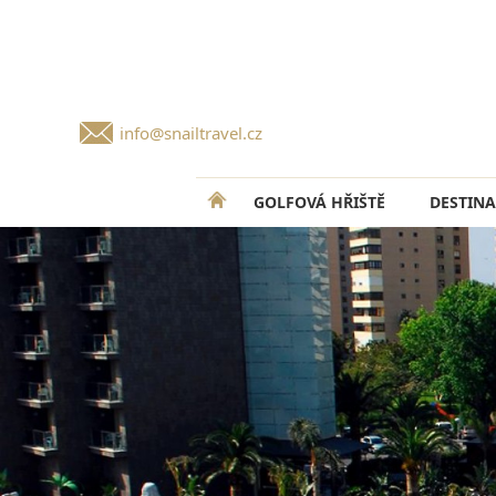
info@snailtravel.cz
GOLFOVÁ HŘIŠTĚ
DESTINA