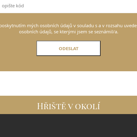
poskytnutím mých osobních údajů v souladu s a v rozsahu uvede
osobních údajů, se kterými jsem se seznámil/a.
Hřiště v okolí