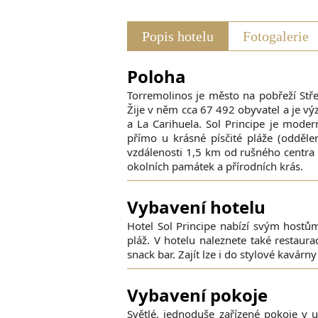
Popis hotelu
Fotogalerie
Poloha
Torremolinos je město na pobřeží St
Žije v něm cca 67 492 obyvatel a je výz
a La Carihuela. Sol Principe je moder
přímo u krásné písčité pláže (odděl
vzdálenosti 1,5 km od rušného centra 
okolních památek a přírodních krás.
Vybavení hotelu
Hotel Sol Principe nabízí svým hostům
pláž. V hotelu naleznete také restaur
snack bar. Zajít lze i do stylové kavár
Vybavení pokoje
Světlé, jednoduše zařízené pokoje v 