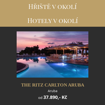
Hřiště v okolí
Hotely v okolí
THE RITZ CARLTON ARUBA
Aruba
37.890,- Kč
od