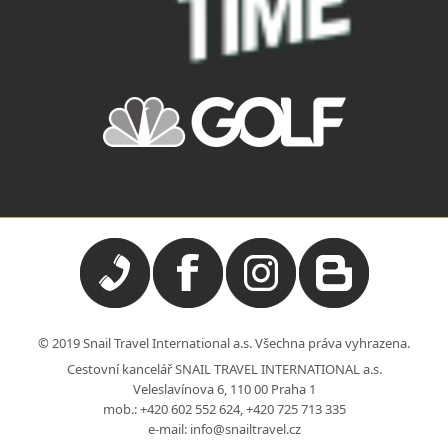
© 2019 Snail Travel International a.s. Všechna práva vyhrazena.
Cestovní kancelář SNAIL TRAVEL INTERNATIONAL a.s.
Veleslavínova 6, 110 00 Praha 1
mob.:
+420 602 552 624
,
+420 725 713 335
e-mail:
info@snailtravel.cz