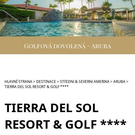
DESTINACE
GOLFOVÁ DOVOLENÁ
SKUPINOVÉ ZÁJEZDY
Golfová dovolená - Aruba
INFO
VIP SLUŽBY
KONTAKT
HLAVNÍ STRANA
>
DESTINACE
>
STřEDNí & SEVERNí AMERIKA
>
ARUBA
>
TIERRA DEL SOL RESORT & GOLF ****
TIERRA DEL SOL
RESORT & GOLF ****