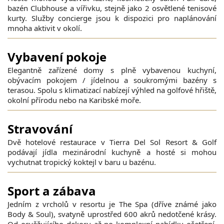
bazén Clubhouse a vířivku, stejně jako 2 osvětlené tenisové
kurty. Služby concierge jsou k dispozici pro naplánování
mnoha aktivit v okolí.
Vybavení pokoje
Elegantně zařízené domy s plně vybavenou kuchyní,
obývacím pokojem / jídelnou a soukromými bazény s
terasou. Spolu s klimatizací nabízejí výhled na golfové hřiště,
okolní přírodu nebo na Karibské moře.
Stravování
Dvě hotelové restaurace v Tierra Del Sol Resort & Golf
podávají jídla mezinárodní kuchyně a hosté si mohou
vychutnat tropický koktejl v baru u bazénu.
Sport a zábava
Jedním z vrcholů v resortu je The Spa (dříve známé jako
Body & Soul), svatyně uprostřed 600 akrů nedotčené krásy.
Od osvěžujícího dekoru až po komplexní nabídku ošetření,