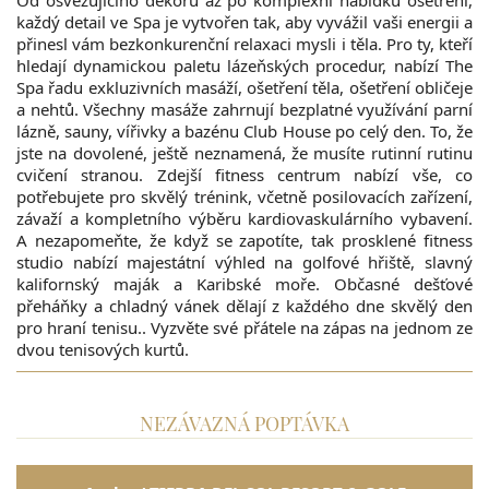
každý detail ve Spa je vytvořen tak, aby vyvážil vaši energii a
přinesl vám bezkonkurenční relaxaci mysli i těla. Pro ty, kteří
hledají dynamickou paletu lázeňských procedur, nabízí The
Spa řadu exkluzivních masáží, ošetření těla, ošetření obličeje
a nehtů. Všechny masáže zahrnují bezplatné využívání parní
lázně, sauny, vířivky a bazénu Club House po celý den. To, že
jste na dovolené, ještě neznamená, že musíte rutinní rutinu
cvičení stranou. Zdejší fitness centrum nabízí vše, co
potřebujete pro skvělý trénink, včetně posilovacích zařízení,
závaží a kompletního výběru kardiovaskulárního vybavení.
A nezapomeňte, že když se zapotíte, tak prosklené fitness
studio nabízí majestátní výhled na golfové hřiště, slavný
kalifornský maják a Karibské moře. Občasné dešťové
přeháňky a chladný vánek dělají z každého dne skvělý den
pro hraní tenisu.. Vyzvěte své přátele na zápas na jednom ze
dvou tenisových kurtů.
NEZÁVAZNÁ POPTÁVKA