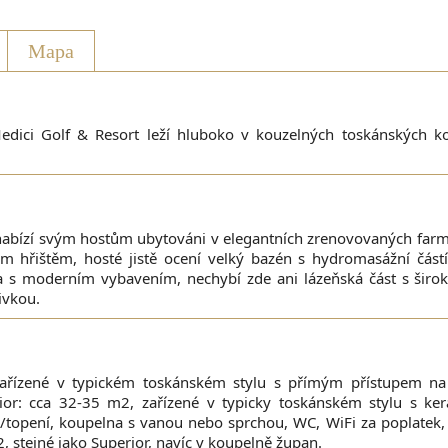
Mapa
ici Golf & Resort leží hluboko v kouzelných toskánských k
nabízí svým hostům ubytováni v elegantních zrenovovaných far
řištěm, hosté jistě ocení velký bazén s hydromasážní částí
ovna s moderním vybavením, nechybí zde ani lázeňská část s šir
ivkou.
ařízené v typickém toskánském stylu s přímým přístupem na 
ior: cca 32-35 m2, zařízené v typicky toskánském stylu s k
/topení, koupelna s vanou nebo sprchou, WC, WiFi za poplatek, T
, stejné jako Superior, navíc v koupelně župan.