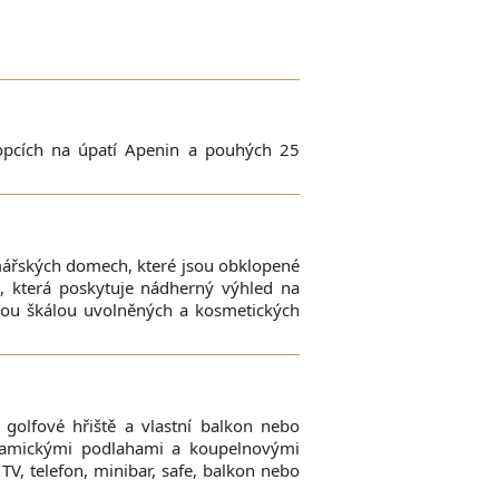
opcích na úpatí Apenin a pouhých 25
mářských domech, které jsou obklopené
, která poskytuje nádherný výhled na
okou škálou uvolněných a kosmetických
golfové hřiště a vlastní balkon nebo
eramickými podlahami a koupelnovými
V, telefon, minibar, safe, balkon nebo