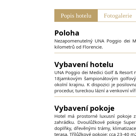
Popis hotelu
Fotogalerie
Poloha
Nezapomenutelný UNA Poggio dei Med
kilometrů od Florencie.
Vybavení hotelu
UNA Poggio dei Medici Golf & Resort 
18jamkovým šampionátovým golfovým h
okolní krajinu. K dispozici je posil
procedur, tureckou lázní a venkovní víř
Vybavení pokoje
Hotel má prostorné luxusní pokoje z
zahrádku. Dvoulůžkové pokoje Super
doplňky, dřevěnými trámy, klimatizace
terasa. Třílůžkové pokoje: cca 23-40 m2